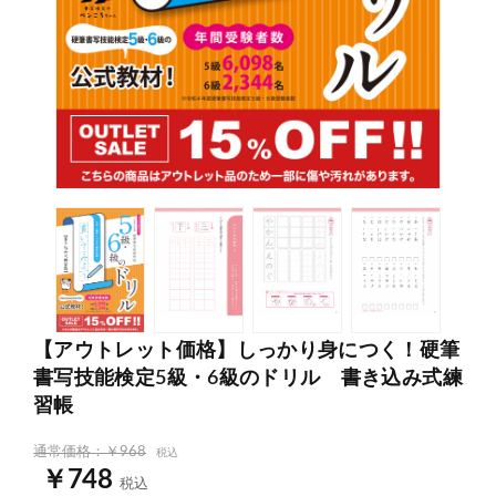
【アウトレット価格】しっかり身につく！硬筆
書写技能検定5級・6級のドリル 書き込み式練
習帳
通常価格：￥968
税込
￥748
税込