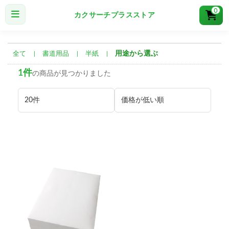
0
カクサーチプラスストア
用途から選ぶ
全て
|
書道用品
|
半紙
|
1件
の商品が見つかりました